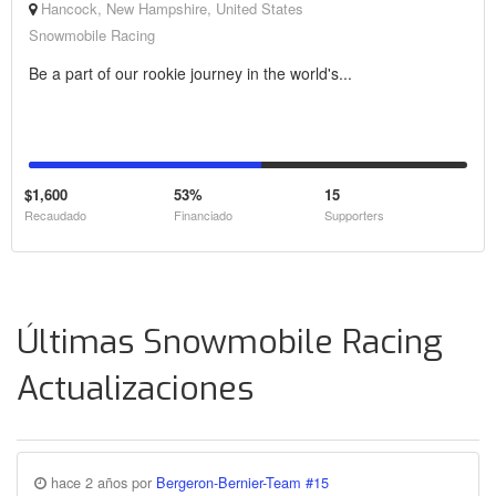
Hancock, New Hampshire, United States
Snowmobile Racing
Be a part of our rookie journey in the world's...
$1,600
53%
15
Recaudado
Financiado
Supporters
Últimas Snowmobile Racing
Actualizaciones
hace 2 años por
Bergeron-Bernier-Team #15