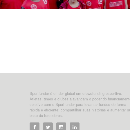
Sportfunder é o líder global em crowdfunding esportivo.
Atletas, times e clubes alavancam o poder do financiament
coletivo com o Sportfunder para levantar fundos de forma
rápida e eficiente; compartilhar suas histórias e aumentar s
base de torcedores.