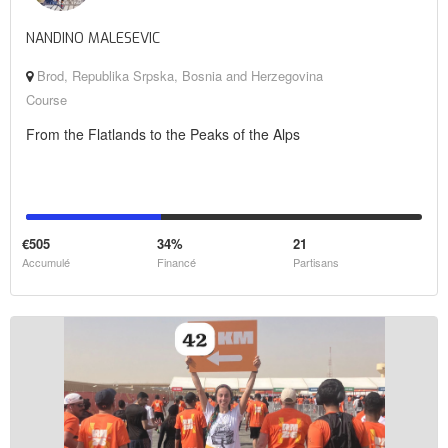
NANDINO MALESEVIC
Brod, Republika Srpska, Bosnia and Herzegovina
Course
From the Flatlands to the Peaks of the Alps
€505
34%
21
Accumulé
Financé
Partisans