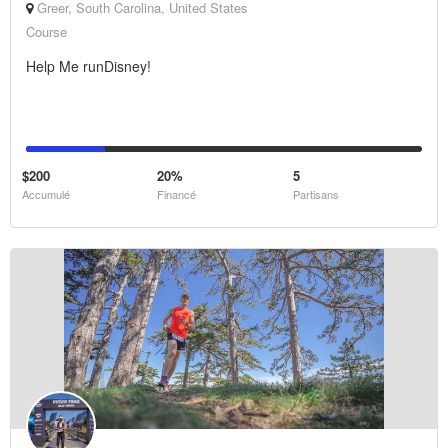
Greer, South Carolina, United States
Course
Help Me runDisney!
$200
20%
5
Accumulé
Financé
Partisans