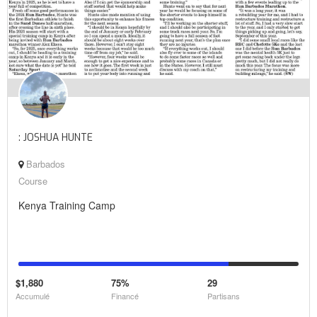
: JOSHUA HUNTE
Barbados
Course
Kenya Training Camp
$1,880
75%
29
Accumulé
Financé
Partisans