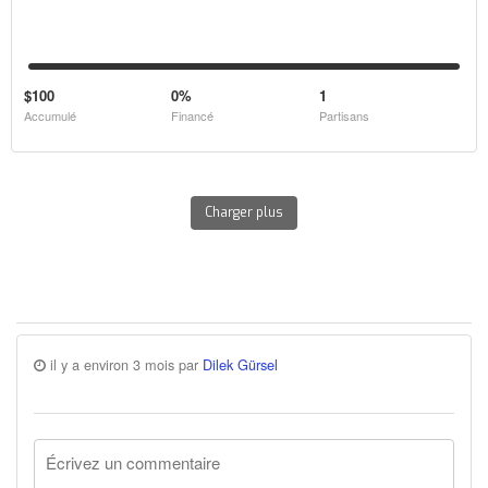
$100
0%
1
Accumulé
Financé
Partisans
Charger plus
il y a environ 3 mois par
Dilek Gürsel