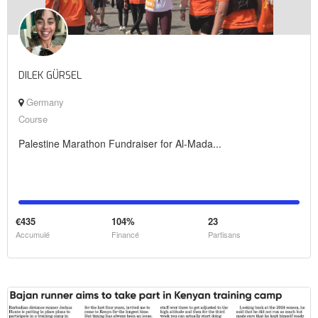
DILEK GÜRSEL
Germany
Course
Palestine Marathon Fundraiser for Al-Mada...
€435
104%
23
Accumulé
Financé
Partisans