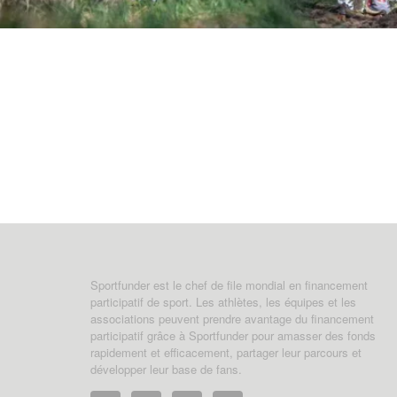
Sportfunder est le chef de file mondial en financement
participatif de sport. Les athlètes, les équipes et les
associations peuvent prendre avantage du financement
participatif grâce à Sportfunder pour amasser des fonds
rapidement et efficacement, partager leur parcours et
développer leur base de fans.